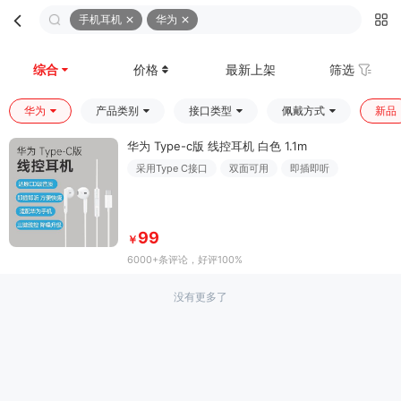
手机耳机
华为
首页
分类
购物车
我的
综合
价格
最新上架
筛选
华为
产品类别
接口类型
佩戴方式
新品
华为 Type-c版 线控耳机 白色 1.1m
采用Type C接口
双面可用
即插即听
99
￥
6000+条评论
，好评100%
没有更多了