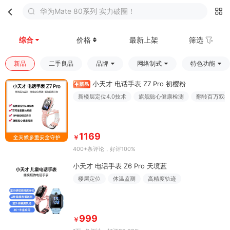
华为Mate 80系列 实力破圈！
首页
分类
购物车
我的
综合
价格
最新上架
筛选
新品
二手良品
品牌
网络制式
特色功能
小天才 电话手表 Z7 Pro 初樱粉
新楼层定位4.0技术
旗舰贴心健康检测
翻转百万双摄
1169
￥
400+条评论
，好评100%
小天才 电话手表 Z6 Pro 天境蓝
楼层定位
体温监测
高精度轨迹
999
￥