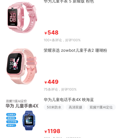
华为儿童手表 5 新耀版 粉色
548
￥
100+条评论
，好评100%
荣耀亲选 zowbot儿童手表2 珊瑚粉
449
￥
75条评论
，好评100%
华为儿童电话手表4X 映海蓝
50米防水
高清双摄
双频11重AI定位
1198
￥