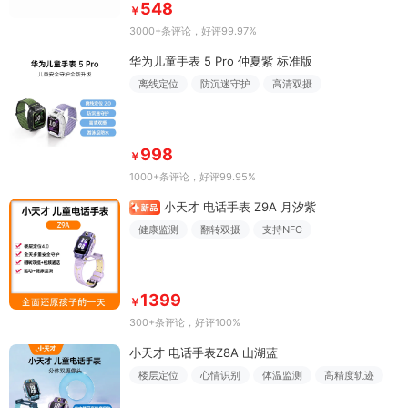
548
￥
3000+条评论
，好评99.97%
华为儿童手表 5 Pro 仲夏紫 标准版
离线定位
防沉迷守护
高清双摄
998
￥
1000+条评论
，好评99.95%
小天才 电话手表 Z9A 月汐紫
健康监测
翻转双摄
支持NFC
1399
￥
300+条评论
，好评100%
小天才 电话手表Z8A 山湖蓝
楼层定位
心情识别
体温监测
高精度轨迹