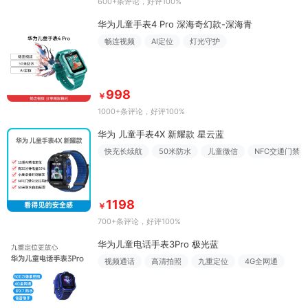
600+条评论
，好评100%
华为儿童手表4 Pro 深海奇幻款-深海青
畅连视频
AI定位
灯光守护
998
￥
1000+条评论
，好评100%
华为 儿童手表4X 新耀款 星云蓝
快充长续航
50米防水
儿童微信
NFC交通门禁
1198
￥
700+条评论
，好评100%
华为儿童电话手表3Pro 极光蓝
视频通话
高清拍照
九重定位
4G全网通