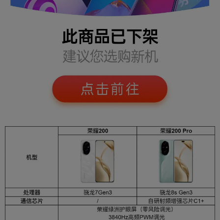
屏幕尺寸
6.78英寸
主屏分辨率
FHD+ 2700*1224 像素
屏幕像素密度
437PPI
主屏材质
OLED
峰值亮度
4000nit
刷新率（H
最高120Hz
z）
系统与处理器
操作系统
安卓（Android）
CPU型号
骁龙8s Gen3
处理器品牌
高通骁龙