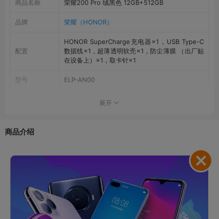
商品名称
荣耀200 Pro 绒黑色 12GB+512GB
品牌
荣耀（HONOR）
HONOR SuperCharge充电器×1，USB Type-C
配置
数据线×1，超薄透明软壳×1，防尘薄膜 （出厂贴
在设备上）×1，取卡针×1
型号
ELP-AN00
上市时间
2024年5月27日
展开
机身尺寸
163.3mm×75.2mm×8.2mm（长×宽×厚）
商品介绍
机身重量
约199克
抗水防尘
IP55
机身内存
512GB
运行内存
12GB
显示屏幕