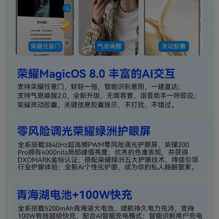
耳机接口
Type-C
数据接口
Type-C
传输协议
USB 2.0
WLAN协议
802.11 a/b/g/n/ac/ax，2x2 MIMO
WLAN频率
2.4GHz，5GHz
WLAN热点
支持
WLAN直连
支持
扬声器
支持立体声扬声器
充电与电池
标配电池
5200mAh
标配支持功率
荣耀100W超级快充充电器