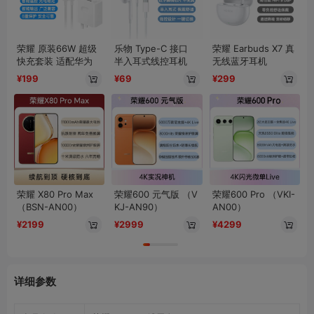
荣耀 原装66W 超级
乐物 Type-C 接口
荣耀 Earbuds X7 真
快充套装 适配华为
半入耳式线控耳机
无线蓝牙耳机
¥199
¥69
¥299
荣耀 X80 Pro Max
荣耀600 元气版 （V
荣耀600 Pro （VKI-
（BSN-AN00）
KJ-AN90）
AN00）
¥2199
¥2999
¥4299
详细参数