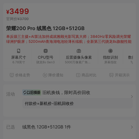
3499
¥
官网价
¥3799
荣耀200 Pro 绒黑色 12GB+512GB
单反级三主摄+Al算法加持成就雅顾光影写真大师；3840Hz零风险调光荣耀
绿洲护眼屏；5200mAh青海湖电池轻薄长续航；全新第三代骁龙8s旗舰性能
屏幕尺寸
CPU型号
后置摄像头像素
指纹识别
数据
6.78英寸
骁龙8s Gen3
5000万像素广角摄
屏幕指纹
Type
像头(f/1.9光圈，支
持OIS光学防抖) + 5
价格走势
降价通知
商品对比
开箱演示
000万像素长焦摄像
头(f/2.4光圈，支持
OIS光学防抖) + 12
00万像素超广角微
旧机换钱，限时高价回收
距摄像头(f/2.2光
活动
圈) ，支持自动对焦
付款价=新机价-旧机回收价
已选
绒黑色 12GB+512GB 1件