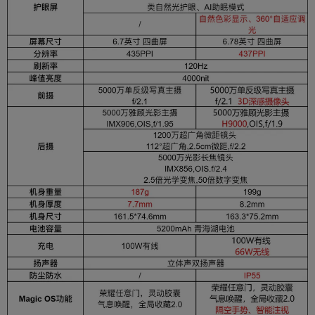
核心数
八核
CPU最高频率
3.0GHz
GPU型号
Adreno 735
网络
手机类型
5G手机,4G手机,智能手机,双卡双待
5G网络,4G全网通,移动4G（TD-LTE）,联通4G
（TD/FDD-LTE）,电信4G（TD/FDD-LTE）,联通
网络制式
3G（WCDMA）,移动2G/联通2G（GSM ）,电信
2G（CDMA）
SIM卡规格
两个Nano SIM卡
影像系统
5000万像素广角摄像头(f/1.9光圈，支持OIS光学
后置摄像头像
防抖) + 5000万像素长焦摄像头(f/2.4光圈，支持
素
OIS光学防抖) + 1200万像素超广角微距摄像头(f/
2.2光圈) ，支持自动对焦