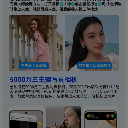
传感器
指纹识别
屏幕指纹
面容识别
支持
陀螺仪
支持
光线感应
支持
距离感应
支持
连接与传输
WiFi标准
WiFi 6
NFC技术
支持
导航
Galileo,内置GPS,支持A-GPS,支持Glonass,北斗
蓝牙
蓝牙5.3