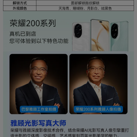
前置摄像头像
5000万像素广角摄像头（f/2.1光圈） + 3D深感
素
摄像头
雅顾人像艺术风格、精彩抓拍、智能追焦、主角追
焦、动态照片、超大广角、大光圈、多镜录像、夜
景模式、人像模式、专业拍照、全景模式、HDR
拍摄特色
拍照、主角模式、智能广角、滤镜、水印、文档扫
描、超级微距、笑脸抓拍、声控拍照、定时拍摄、
连拍、长焦画中画、月亮模式、高像素模式
延时摄影、AI摄影、AI视频、录像、慢动作、夜景
视频拍摄
录像、微电影
后置长焦镜头支持2.5倍光学变焦，最大支持50倍
变焦模式
数字变焦9
光学防抖
支持
数码相机感光
CMOS
元件
数码相机功能
支持