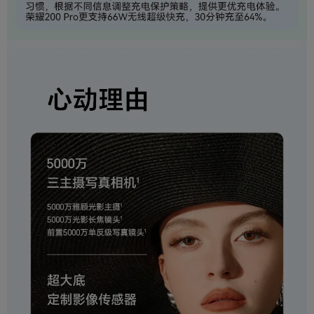
（W）
充电功率
100W
（W）
无线充电
66W
产品特征
屏幕高刷新率,屏幕指纹,无线充电,面部识别解锁,
产品特点
全面屏,支持NFC,AI手机
5000万三主摄写真相机,荣耀绿洲护眼屏,5200m
功能特征
Ah青海湖电池